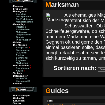
M
arksman
-
Features
-
Free vs. Abo
-
Hintergrund
Als ehemaliges Mitgl
Storyline
Die Spielwelt
Die Fraktionen
versteht sich der
Monsterkasten
-
Gameplay
Schusswaffen. Ob 
Interface
Spielaufbau
Schnellfeuergewehre, ob sch
Multiplayer
Gegenstände
man dem Marksman eine Waff
Quests
In der Station
Gegnern oft und gerne den T
-
Guides
-
Die Klassen
einmal passieren sollte, das
Skillplaner
!
Blademaster
bringt, erlaubt es ihm sein
Guardian
Evoker
sich kurzzeitig zu tarnen, um
Summoner
Engineer
Marksman
-
Die Chroniken
!
Sortieren nach:
Stonehenge
!
Abyss
!
-
Technik
-
Datenbanken
WaffenDB
DämonenDB
-
Lexikon
G
uides
-
Übersetzungen
-
GildenDB
Titel
-
Kolumnen
-
Stories