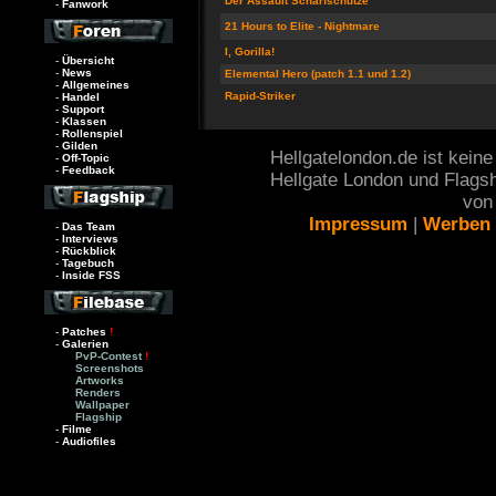
Der Assault Scharfschütze
-
Fanwork
21 Hours to Elite - Nightmare
I, Gorilla!
-
Übersicht
-
News
Elemental Hero (patch 1.1 und 1.2)
-
Allgemeines
Rapid-Striker
-
Handel
-
Support
-
Klassen
-
Rollenspiel
-
Gilden
Hellgatelondon.de ist keine
-
Off-Topic
-
Feedback
Hellgate London und Flags
von 
Impressum
|
Werben
-
Das Team
-
Interviews
-
Rückblick
-
Tagebuch
-
Inside FSS
-
Patches
!
-
Galerien
PvP-Contest
!
Screenshots
Artworks
Renders
Wallpaper
Flagship
-
Filme
-
Audiofiles