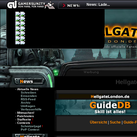
News: Lade...
Hellga
-
Aktuelle News
Schreiben
Einsenden
RSS-Feed
Archiv
Umfragen
Verfasserhilfe
-
Mitmachen!
-
Patchnotes
-
Staffseite
!
Übersicht
|
Suche
|
Guide-
-
Contests
!
Schnitzeljagd
!
PvP Contest